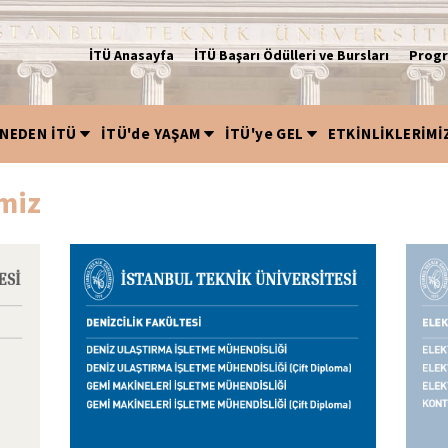
İTÜ Anasayfa
İTÜ Başarı Ödülleri ve Bursları
Progr
NEDEN İTÜ
İTÜ'de YAŞAM
İTÜ'ye GEL
ETKİNLİKLERİMİ
miz