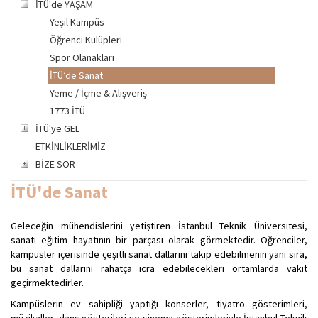
İTÜ'de YAŞAM
Yeşil Kampüs
Öğrenci Kulüpleri
Spor Olanakları
İTÜ’de Sanat
Yeme / İçme & Alışveriş
1773 İTÜ
İTÜ'ye GEL
ETKİNLİKLERİMİZ
BİZE SOR
İTÜ'de Sanat
Geleceğin mühendislerini yetiştiren İstanbul Teknik Üniversitesi,
sanatı eğitim hayatının bir parçası olarak görmektedir. Öğrenciler,
kampüsler içerisinde çeşitli sanat dallarını takip edebilmenin yanı sıra,
bu sanat dallarını rahatça icra edebilecekleri ortamlarda vakit
geçirmektedirler.
Kampüslerin ev sahipliği yaptığı konserler, tiyatro gösterimleri,