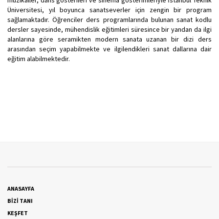
müzikaller, dans gösterileri ve sinema gösterimleriyle İstanbul Teknik
Üniversitesi, yıl boyunca sanatseverler için zengin bir program
sağlamaktadır. Öğrenciler ders programlarında bulunan sanat kodlu
dersler sayesinde, mühendislik eğitimleri süresince bir yandan da ilgi
alanlarına göre seramikten modern sanata uzanan bir dizi ders
arasından seçim yapabilmekte ve ilgilendikleri sanat dallarına dair
eğitim alabilmektedir.
ANASAYFA
BİZİ TANI
KEŞFET